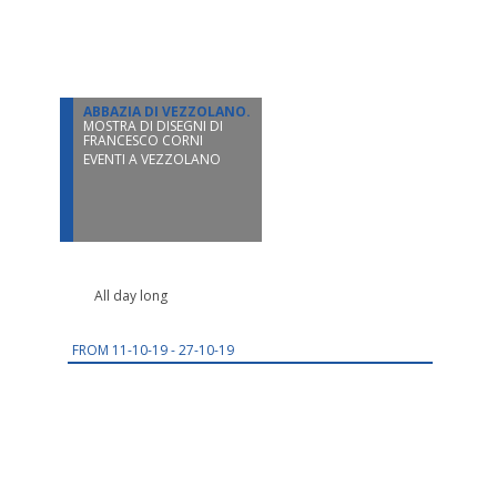
11
OTT
ABBAZIA DI VEZZOLANO.
MOSTRA DI DISEGNI DI
FRANCESCO CORNI
EVENTI A VEZZOLANO
All day long
FROM
11-10-19 - 27-10-19