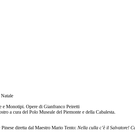
.
FESTA
EPE DI
 Natale
re e Monotipi. Opere di Gianfranco Peiretti
iostro a cura del Polo Museale del Piemonte e della Cabalesta.
 Pinese diretta dal Maestro Mario Tento:
Nella culla c’è il Salvatore! C