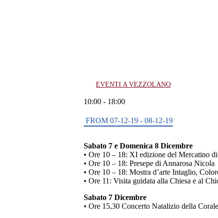
07
DIC
ABBAZIA DI VEZZOLANO
DELL’IMMACOLATA E PRES
ANNAROSA NICOLA
EVENTI A VEZZOLANO
10:00 - 18:00
FROM
07-12-19 - 08-12-19
Sabato 7 e Domenica 8 Dicembre
• Ore 10 – 18: XI edizione del Mercatino di
• Ore 10 – 18: Presepe di Annarosa Nicola
• Ore 10 – 18: Mostra d’arte Intaglio, Colo
• Ore 11: Visita guidata alla Chiesa e al Ch
Sabato 7 Dicembre
• Ore 15,30 Concerto Natalizio della Corale