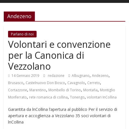
Andezeno
Parlano di noi
Volontari e convenzione
per la Canonica di
Vezzolano
,
,
14 Gennaio 2019
redazione
Albugnano
Andezeno
,
,
,
,
Brusasco
Castelnuovo Don Bosco
Cavagnolo
Cerreto
,
,
,
,
Cortazzone
Marentino
Mombello di Torino
Montafia
Montiglio
,
,
,
Monferrato
rete romanica di collina
Tonengo
volontari InCollina
Garantita da lnCollina l’apertura al pubblico Per il servizio di
apertura e accoglienza a Vezzolano 35 soci volontari di
lnCollina