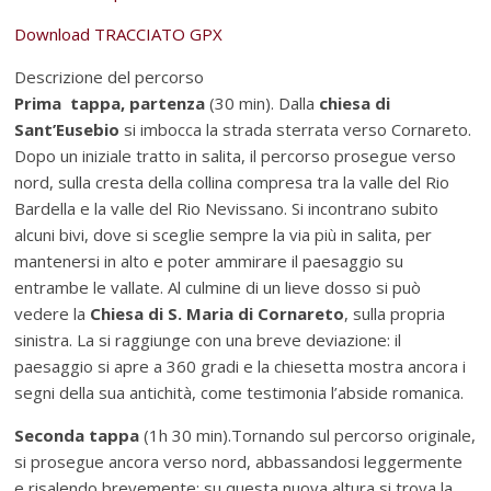
Download TRACCIATO GPX
Descrizione del percorso
Prima
tappa, partenza
(30 min). Dalla
chiesa di
Sant’Eusebio
si imbocca
la strada sterrata verso Cornareto.
Dopo un iniziale tratto in salita, il percorso prosegue verso
nord, sulla cresta della collina compresa tra la valle del Rio
Bardella e la valle del Rio Nevissano. Si incontrano subito
alcuni bivi, dove si sceglie sempre la via più in salita, per
mantenersi in alto e poter ammirare il paesaggio su
entrambe le vallate. Al culmine di un lieve dosso si può
vedere la
Chiesa di S. Maria di Cornareto
, sulla propria
sinistra. La si raggiunge con una breve deviazione: il
paesaggio si apre a 360 gradi e la chiesetta mostra ancora i
segni della sua antichità, come testimonia l’abside romanica.
Seconda tappa
(1h 30 min).Tornando sul percorso originale,
si prosegue ancora verso nord, abbassandosi leggermente
e risalendo brevemente: su questa nuova altura si trova la