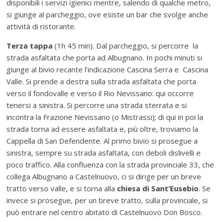
disponibili i servizi igienici mentre, salendo di qualche metro,
si giunge al parcheggio, ove esiste un bar che svolge anche
attività di ristorante.
Terza tappa
(1h 45 min). Dal parcheggio, si percorre
la
strada asfaltata che porta ad Albugnano. In pochi minuti si
giunge al bivio recante l’indicazione Cascina Serra e
Cascina
Valle. Si prende a destra sulla strada asfaltata che porta
verso il fondovalle e verso il Rio Nevissano: qui occorre
tenersi a sinistra. Si percorre una strada sterrata e si
incontra la Frazione Nevissano (o Mistrassi); di qui in poi la
strada torna ad essere asfaltata e, più oltre, troviamo la
Cappella di San Defendente. Al primo bivio si prosegue a
sinistra, sempre su strada asfaltata, con deboli dislivelli e
poco traffico. Alla confluenza con la strada provinciale 33, che
collega Albugnano a Castelnuovo, ci si dirige per un breve
tratto verso valle, e si torna alla
chiesa di Sant’Eusebio
. Se
invece si prosegue, per un breve tratto, sulla provinciale, si
può entrare nel centro abitato di Castelnuovo Don Bosco.