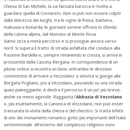
Chiesa di San Michele, la cui facciata barocca è rivolta a
guardare quella di Cornareto. Non si può non essere colpiti
dalla dolcezza dei luoghi, tra le vigne di freisa, barbera,
malvasia e bonarda; le giornate serene offrono lo sfondo
della catena alpina, dal Monviso al Monte Rosa.
Siamo circa a metà percorso e si prosegue ancora verso
nord. Si supera il tratto di strada asfaltata che conduce alla
frazione Bardella e, sempre rimanendo in cresta, si arriva in
prossimità della Cascina Bergana. In corrispondenza di un
pilone votivo si incontra un bivio: entrambe le direzioni
consentono di arrivare a Vezzolano: a sinistra si giunge alla
Borgata Pogliano, poi a Vezzolano, passando su una strada
quasi pianeggiante. A destra il percorso è un po’ più breve,
anche se meno agevole. Raggiunta l’
Abbazia di Vezzolano
o, più esattamente, la Canonica di Vezzolano, non può esser
trascurata la visita della chiesa e del chiostro. Si tratta infatti
di uno dei monumenti romanico-gotici più importanti dell’Italia
settentrionale. All’esterno del complesso religioso sono